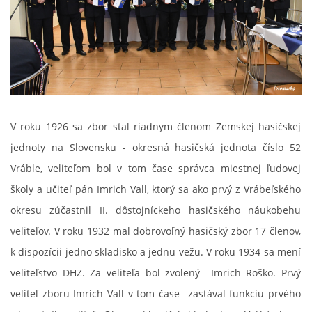
SPONZORI
MAPY
KONTAKTY
V roku 1926 sa zbor stal riadnym členom Zemskej hasičskej
jednoty na Slovensku - okresná hasičská jednota číslo 52
Vráble, veliteľom bol v tom čase správca miestnej ľudovej
školy a učiteľ pán Imrich Vall, ktorý sa ako prvý z Vrábeľského
okresu zúčastnil II. dôstojníckeho hasičského náukobehu
veliteľov. V roku 1932 mal dobrovoľný hasičský zbor 17 členov,
k dispozícii jedno skladisko a jednu vežu. V roku 1934 sa mení
veliteľstvo DHZ. Za veliteľa bol zvolený Imrich Roško. Prvý
veliteľ zboru Imrich Vall v tom čase zastával funkciu prvého
© 2026 eStránky.sk
|
Aktualizované 22. 7. 2026
|
Hore ↑