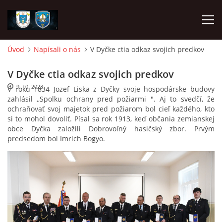
Úvod
Napísali o nás
V Dyčke ctia odkaz svojich predkov
ÚVOD
V Dyčke ctia odkaz svojich predkov
9. 10. 2023
V roku 1834 Jozef Liska z Dyčky svoje hospodárske budovy
NAPÍSALI O NÁS
zahlásil ,,Spolku ochrany pred požiarmi ". Aj to svedčí, že
ochraňovať svoj majetok pred požiarom bol cieľ každého, kto
si to mohol dovoliť. Písal sa rok 1913, keď občania zemianskej
DHZ DYČKA
obce Dyčka založili Dobrovoľný hasičský zbor. Prvým
predsedom bol Imrich Bogyo.
DHZM VRÁBLE
AKO SA STAŤ ČLENOM
FOTOALBUM