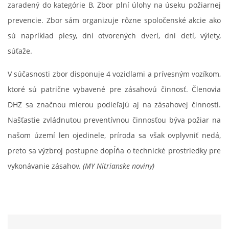
zaradený do kategórie B. Zbor plní úlohy na úseku požiarnej
prevencie. Zbor sám organizuje rôzne spoločenské akcie ako
sú napríklad plesy, dni otvorených dverí, dni detí, výlety,
súťaže.
V súčasnosti zbor disponuje 4 vozidlami a prívesným vozíkom,
ktoré sú patrične vybavené pre zásahovú činnosť. Členovia
DHZ sa značnou mierou podieľajú aj na zásahovej činnosti.
Našťastie zvládnutou preventívnou činnosťou býva požiar na
našom území len ojedinele, príroda sa však ovplyvniť nedá,
preto sa výzbroj postupne dopĺňa o technické prostriedky pre
vykonávanie zásahov.
(MY Nitrianske noviny)