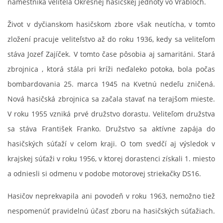
námestníka veliteľa Okresnej hasičskej jednoty vo Vrábľoch.
Život v dyčianskom hasičskom zbore však neutícha, v tomto
zložení pracuje veliteľstvo až do roku 1936, kedy sa veliteľom
stáva Jozef Zajíček. V tomto čase pôsobia aj samaritáni. Stará
zbrojnica , ktorá stála pri kríži neďaleko potoka, bola počas
bombardovania 25. marca 1945 na Kvetnú nedeľu zničená.
Nová hasičská zbrojnica sa začala stavať na terajšom mieste.
V roku 1955 vzniká prvé družstvo dorastu. Veliteľom družstva
sa stáva František Franko. Družstvo sa aktívne zapája do
hasičských súťaží v celom kraji. O tom svedčí aj výsledok v
krajskej súťaži v roku 1956, v ktorej dorastenci získali 1. miesto
a odniesli si odmenu v podobe motorovej striekačky DS16.
Hasičov neprekvapila ani povodeň v roku 1963, nemožno tiež
nespomenúť pravidelnú účasť zboru na hasičských súťažiach.