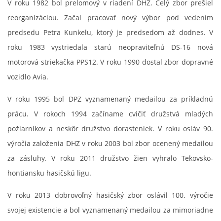
V roku 1982 bol prelomový v riadení DHZ. Celý zbor prešiel
reorganizáciou. Začal pracovať nový výbor pod vedením
predsedu Petra Kunkelu, ktorý je predsedom až dodnes. V
roku 1983 vystriedala starú neopraviteľnú DS-16 nová
motorová striekačka PPS12. V roku 1990 dostal zbor dopravné
vozidlo Avia.
V roku 1995 bol DPZ vyznamenaný medailou za príkladnú
prácu. V rokoch 1994 začíname cvičiť družstvá mladých
požiarnikov a neskôr družstvo dorasteniek. V roku osláv 90.
výročia založenia DHZ v roku 2003 bol zbor ocenený medailou
za zásluhy. V roku 2011 družstvo žien vyhralo Tekovsko-
hontiansku hasičskú ligu.
V roku 2013 dobrovoľný hasičský zbor oslávil 100. výročie
svojej existencie a bol vyznamenaný medailou za mimoriadne