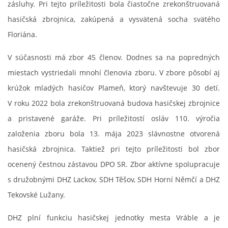
zásluhy. Pri tejto príležitosti bola čiastočne zrekonštruovaná
hasičská zbrojnica, zakúpená a vysvätená socha svätého
Floriána.
V súčasnosti má zbor 45 členov. Dodnes sa na popredných
miestach vystriedali mnohí členovia zboru. V zbore pôsobí aj
krúžok mladých hasičov Plameň, ktorý navštevuje 30 detí.
V roku 2022 bola zrekonštruovaná budova hasičskej zbrojnice
a pristavené garáže. Pri príležitostí osláv 110. výročia
založenia zboru bola 13. mája 2023 slávnostne otvorená
hasičská zbrojnica. Taktiež pri tejto príležitosti bol zbor
ocenený čestnou zástavou DPO SR. Zbor aktívne spolupracuje
s družobnými DHZ Lackov, SDH Těšov, SDH Horní Němčí a DHZ
Tekovské Lužany.
DHZ plní funkciu hasičskej jednotky mesta Vráble a je