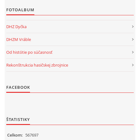
FOTOALBUM
DHZ Dyčka
DHZM Vráble
Od histótie po súčasnosť
Rekonštrukcia hasičskej zbrojnice
FACEBOOK
ŠTATISTIKY
Celkom:
567697