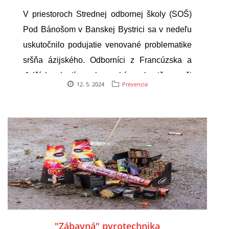
včely
V priestoroch Strednej odbornej školy (SOŠ)
SPONZORI
Pod Bánošom v Banskej Bystrici sa v nedeľu
uskutočnilo podujatie venované problematike
MAPY
sršňa ázijského. Odborníci z Francúzska a
ďalších krajín slovenským hasičom či
KONTAKTY
12. 5. 2024
Prevencia
včelárom prezentovali svoje skúsenosti v boji
s invazívnym druhom. Ázijského sršňa
očakávajú ochranári i na Slovensku, podchytiť
jeho výskyt je potrebné už na začiatku. Pre
TASR to uviedla riaditeľka sekcie ochrany
prírody a krajiny Štátnej ochrany prírody (ŠOP)
SR Marta Mútňanová.
"Zábavná" pyrotechnika
© 2026 eStránky.sk
|
Aktualizované 22. 7. 2026
|
Hore ↑