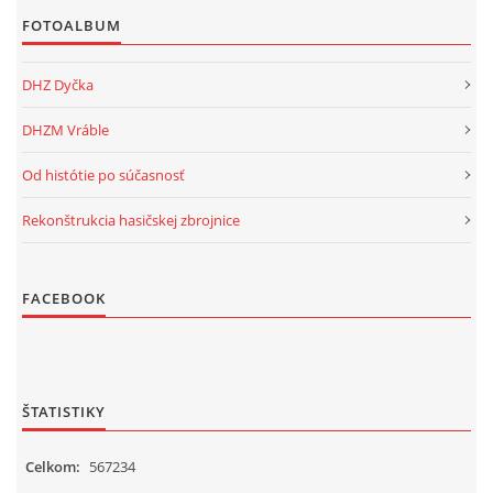
FOTOALBUM
DHZ Dyčka
DHZM Vráble
Od histótie po súčasnosť
Rekonštrukcia hasičskej zbrojnice
FACEBOOK
ŠTATISTIKY
Celkom:
567234