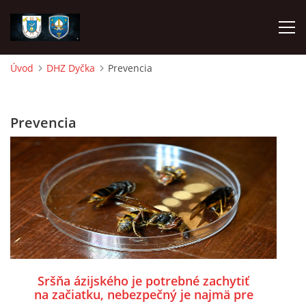
Úvod
DHZ Dyčka
Prevencia
ÚVOD
Prevencia
NAPÍSALI O NÁS
DHZ DYČKA
DHZM VRÁBLE
AKO SA STAŤ ČLENOM
Sršňa ázijského je potrebné zachytiť
FOTOALBUM
na začiatku, nebezpečný je najmä pre