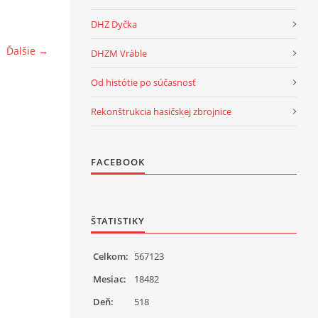
DHZ Dyčka
Ďalšie →
DHZM Vráble
Od histótie po súčasnosť
Rekonštrukcia hasičskej zbrojnice
FACEBOOK
ŠTATISTIKY
Celkom:
567123
Mesiac:
18482
Deň:
518