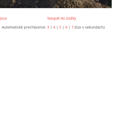
júce
Naspäť do zložky
Automatické precházenie:
3
|
4
|
5
|
6
|
7
(čas v sekundách)