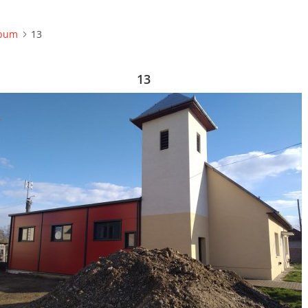
lbum
13
13