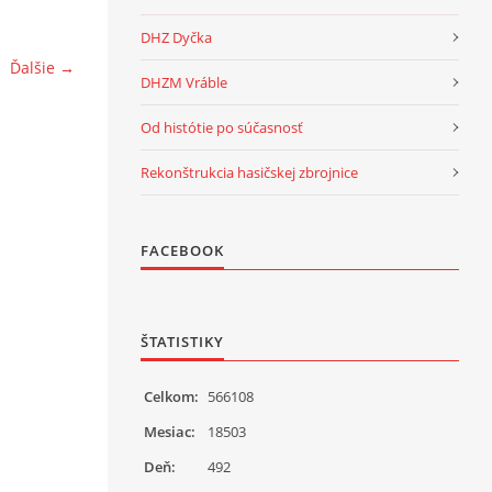
DHZ Dyčka
Ďalšie →
DHZM Vráble
Od histótie po súčasnosť
Rekonštrukcia hasičskej zbrojnice
FACEBOOK
ŠTATISTIKY
Celkom:
566108
Mesiac:
18503
Deň:
492