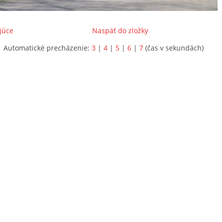
júce
Naspäť do zložky
Automatické precházenie:
3
|
4
|
5
|
6
|
7
(čas v sekundách)