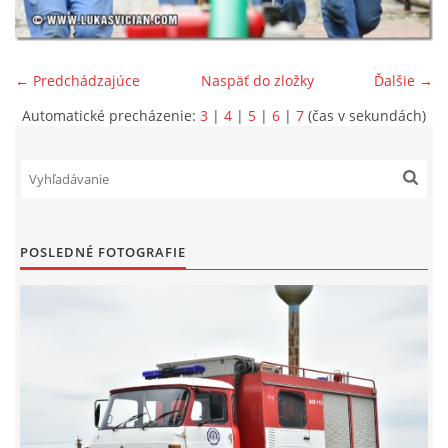
SPONZORI
← Predchádzajúce
Naspäť do zložky
Ďalšie →
MAPY
Automatické precházenie:
3
|
4
|
5
|
6
|
7
(čas v sekundách)
KONTAKTY
POSLEDNÉ FOTOGRAFIE
© 2026 eStránky.sk
|
Aktualizované 22. 7. 2026
|
Hore ↑