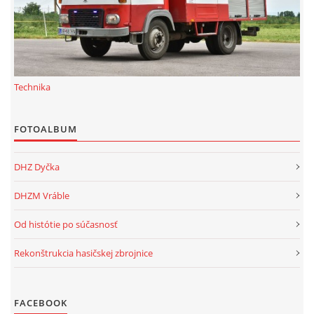
Technika
FOTOALBUM
DHZ Dyčka
DHZM Vráble
Od histótie po súčasnosť
Rekonštrukcia hasičskej zbrojnice
FACEBOOK