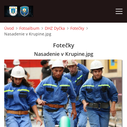
Úvod
Fotoalbum
DHZ Dyčka
Fotečky
Nasadenie v Krupine.jpg
ÚVOD
Fotečky
NAPÍSALI O NÁS
Nasadenie v Krupine.jpg
DHZ DYČKA
DHZM VRÁBLE
AKO SA STAŤ ČLENOM
FOTOALBUM