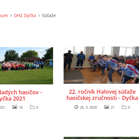
lbum
DHZ Dyčka
Súťaže
22. ročník Halovej súťaže
ladých hasičov -
hasičskej zručnosti - Dyčka
yčka 2021
2020
021
16
0
26. 3. 2020
21
0