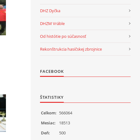
DHZ Dyčka
DHZM Vráble
Od histótie po súčasnosť
Rekonštrukcia hasičskej zbrojnice
FACEBOOK
ŠTATISTIKY
Celkom:
566064
Mesiac:
18513
Deň:
500