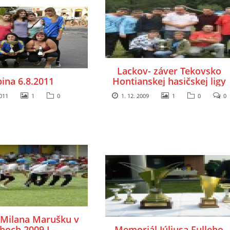
Lackov- záver Tekovsko
ina 6.8.2011
Hontianskej hasičskej ligy
2011
1
0
1. 12. 2009
1
0
0
Milana Marušku v
hoch 2009 I
Memoriál Júliusa Fulleho