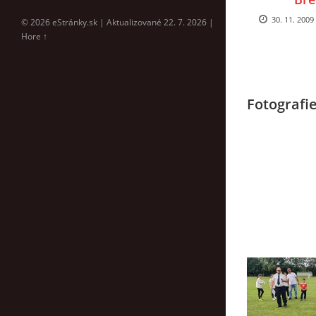
30. 11. 2009
© 2026 eStránky.sk
|
Aktualizované 22. 7. 2026
|
Hore ↑
Fotografi