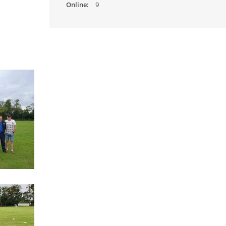
Online:
9