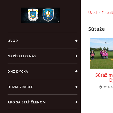
Úvod
Fotoa
Súťaže
ÚVOD
NAPÍSALI O NÁS
DHZ DYČKA
Súťaž m
D
DHZM VRÁBLE
27. 9. 2
AKO SA STAŤ ČLENOM