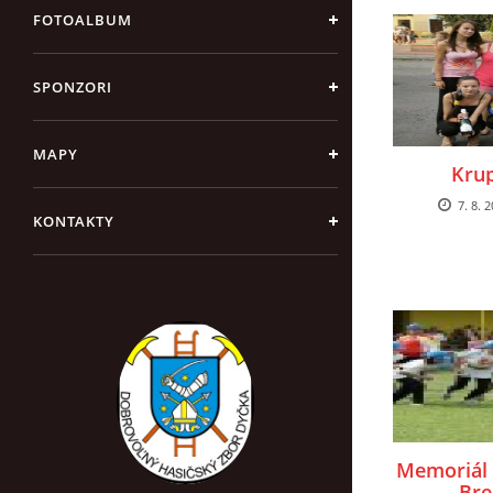
FOTOALBUM
SPONZORI
MAPY
Krup
7. 8. 
KONTAKTY
Memoriál 
Bre