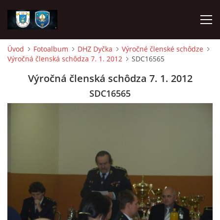
Úvod
Fotoalbum
DHZ Dyčka
Výročné členské schôdze
Výročná členská schôdza 7. 1. 2012
SDC16565
ÚVOD
Výročná členská schôdza 7. 1. 2012
NAPÍSALI O NÁS
SDC16565
DHZ DYČKA
DHZM VRÁBLE
AKO SA STAŤ ČLENOM
FOTOALBUM