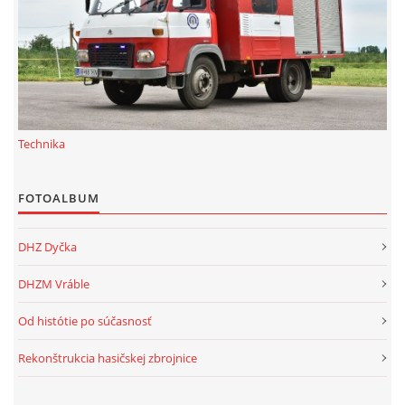
Technika
FOTOALBUM
DHZ Dyčka
DHZM Vráble
Od histótie po súčasnosť
Rekonštrukcia hasičskej zbrojnice