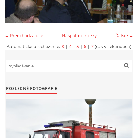
SPONZORI
MAPY
← Predchádzajúce
Naspäť do zložky
Ďalšie →
Automatické precházenie:
3
|
4
|
5
|
6
|
7
(čas v sekundách)
KONTAKTY
POSLEDNÉ FOTOGRAFIE
© 2026 eStránky.sk
|
Aktualizované 22. 7. 2026
|
Hore ↑