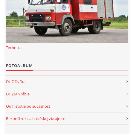
Technika
FOTOALBUM
DHZ Dyčka
DHZM Vráble
Od histótie po súčasnosť
Rekonštrukcia hasičskej zbrojnice