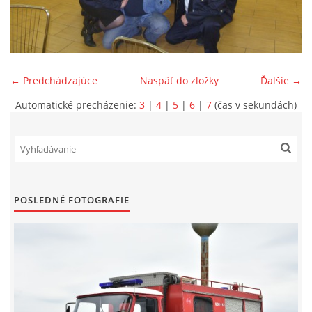
SPONZORI
MAPY
← Predchádzajúce
Naspäť do zložky
Ďalšie →
Automatické precházenie:
3
|
4
|
5
|
6
|
7
(čas v sekundách)
KONTAKTY
POSLEDNÉ FOTOGRAFIE
© 2026 eStránky.sk
|
Aktualizované 22. 7. 2026
|
Hore ↑