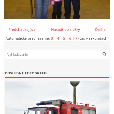
SPONZORI
MAPY
← Predchádzajúce
Naspäť do zložky
Ďalšie →
Automatické precházenie:
3
|
4
|
5
|
6
|
7
(čas v sekundách)
KONTAKTY
POSLEDNÉ FOTOGRAFIE
© 2026 eStránky.sk
|
Aktualizované 22. 7. 2026
|
Hore ↑