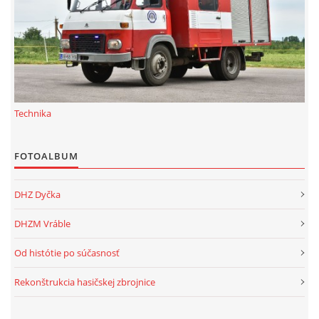
Technika
FOTOALBUM
DHZ Dyčka
DHZM Vráble
Od histótie po súčasnosť
Rekonštrukcia hasičskej zbrojnice