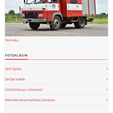
Technika
FOTOALBUM
DHZ Dyčka
DHZM Vráble
Od histótie po súčasnosť
Rekonštrukcia hasičskej zbrojnice