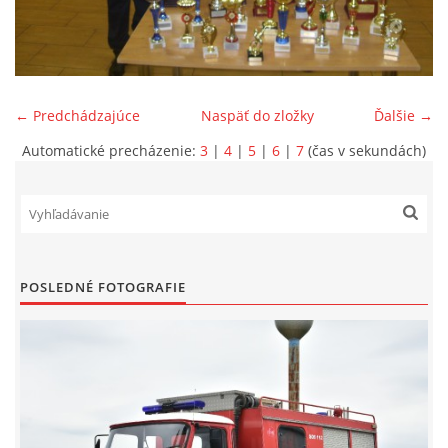
SPONZORI
MAPY
← Predchádzajúce
Naspäť do zložky
Ďalšie →
Automatické precházenie:
3
|
4
|
5
|
6
|
7
(čas v sekundách)
KONTAKTY
POSLEDNÉ FOTOGRAFIE
© 2026 eStránky.sk
|
Aktualizované 22. 7. 2026
|
Hore ↑