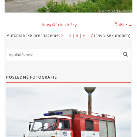
SPONZORI
Naspäť do zložky
Ďalšie →
MAPY
Automatické precházenie:
3
|
4
|
5
|
6
|
7
(čas v sekundách)
KONTAKTY
POSLEDNÉ FOTOGRAFIE
© 2026 eStránky.sk
|
Aktualizované 22. 7. 2026
|
Hore ↑