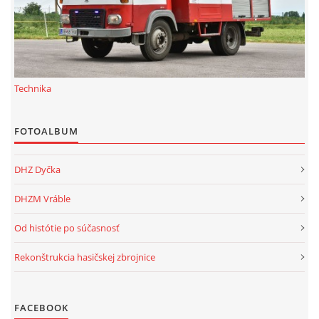
Technika
FOTOALBUM
DHZ Dyčka
DHZM Vráble
Od histótie po súčasnosť
Rekonštrukcia hasičskej zbrojnice
FACEBOOK