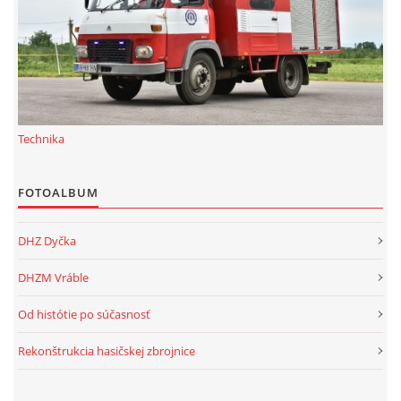
Technika
FOTOALBUM
DHZ Dyčka
DHZM Vráble
Od histótie po súčasnosť
Rekonštrukcia hasičskej zbrojnice