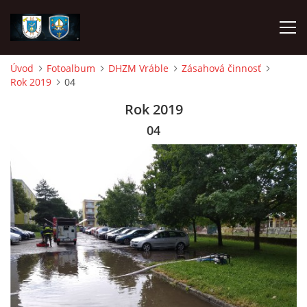
Úvod
Fotoalbum
DHZM Vráble
Zásahová činnosť
Rok 2019
04
ÚVOD
Rok 2019
NAPÍSALI O NÁS
04
DHZ DYČKA
DHZM VRÁBLE
AKO SA STAŤ ČLENOM
FOTOALBUM