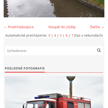
SPONZORI
MAPY
← Predchádzajúce
Naspäť do zložky
Ďalšie →
Automatické precházenie:
3
|
4
|
5
|
6
|
7
(čas v sekundách)
KONTAKTY
POSLEDNÉ FOTOGRAFIE
© 2026 eStránky.sk
|
Aktualizované 22. 7. 2026
|
Hore ↑