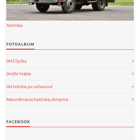
Technika
FOTOALBUM
DHZ Dyčka
DHZM Vráble
Od histótie po súčasnosť
Rekonštrukcia hasičskej zbrojnice
FACEBOOK