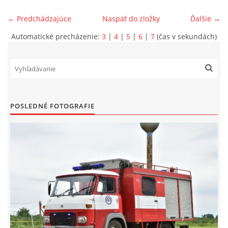
← Predchádzajúce
Naspäť do zložky
Ďalšie →
SPONZORI
Automatické precházenie:
3
|
4
|
5
|
6
|
7
(čas v sekundách)
MAPY
KONTAKTY
POSLEDNÉ FOTOGRAFIE
© 2026 eStránky.sk
|
Aktualizované 22. 7. 2026
|
Hore ↑