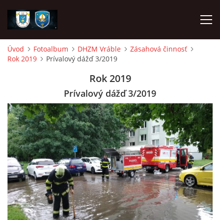
Úvod
Fotoalbum
DHZM Vráble
Zásahová činnosť
Rok 2019
Prívalový dážď 3/2019
ÚVOD
Rok 2019
NAPÍSALI O NÁS
Prívalový dážď 3/2019
DHZ DYČKA
DHZM VRÁBLE
AKO SA STAŤ ČLENOM
FOTOALBUM