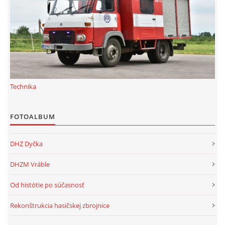
Technika
FOTOALBUM
DHZ Dyčka
DHZM Vráble
Od histótie po súčasnosť
Rekonštrukcia hasičskej zbrojnice