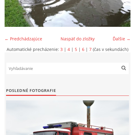
SPONZORI
MAPY
← Predchádzajúce
Naspäť do zložky
Ďalšie →
KONTAKTY
Automatické precházenie:
3
|
4
|
5
|
6
|
7
(čas v sekundách)
POSLEDNÉ FOTOGRAFIE
© 2026 eStránky.sk
|
Aktualizované 22. 7. 2026
|
Hore ↑