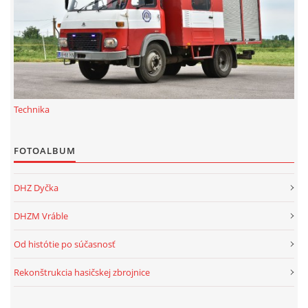
Technika
FOTOALBUM
DHZ Dyčka
DHZM Vráble
Od histótie po súčasnosť
Rekonštrukcia hasičskej zbrojnice