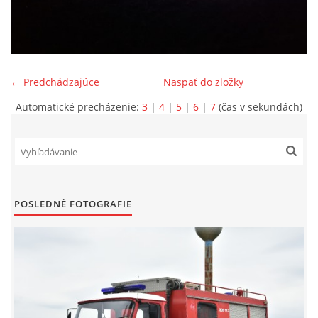
SPONZORI
MAPY
← Predchádzajúce
Naspäť do zložky
Automatické precházenie:
3
|
4
|
5
|
6
|
7
(čas v sekundách)
KONTAKTY
POSLEDNÉ FOTOGRAFIE
© 2026 eStránky.sk
|
Aktualizované 22. 7. 2026
|
Hore ↑