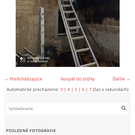
SPONZORI
MAPY
KONTAKTY
← Predchádzajúce
Naspäť do zložky
Ďalšie →
Automatické precházenie:
3
|
4
|
5
|
6
|
7
(čas v sekundách)
POSLEDNÉ FOTOGRAFIE
© 2026 eStránky.sk
|
Aktualizované 22. 7. 2026
|
Hore ↑