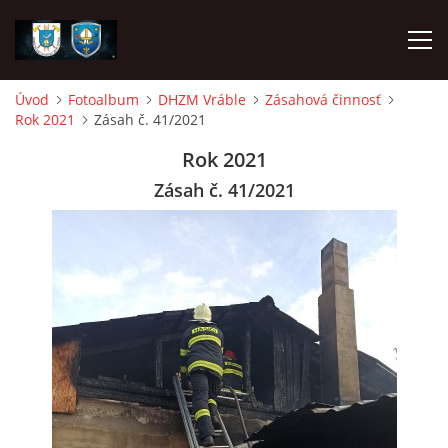
Úvod
Fotoalbum
DHZM Vráble
Zásahová činnosť
Rok 2021
Zásah č. 41/2021
ÚVOD
Rok 2021
NAPÍSALI O NÁS
Zásah č. 41/2021
DHZ DYČKA
DHZM VRÁBLE
AKO SA STAŤ ČLENOM
FOTOALBUM