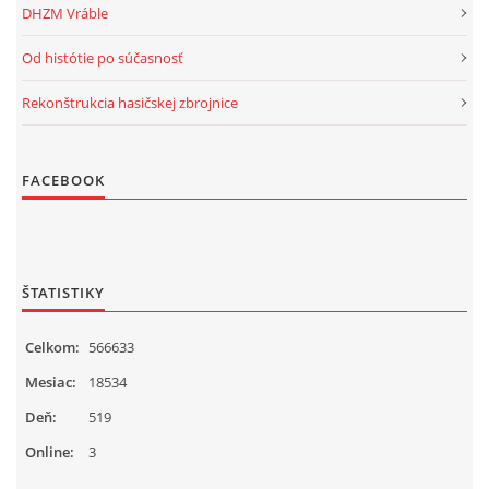
DHZM Vráble
Od histótie po súčasnosť
Rekonštrukcia hasičskej zbrojnice
FACEBOOK
ŠTATISTIKY
Celkom:
566633
Mesiac:
18534
Deň:
519
Online:
3