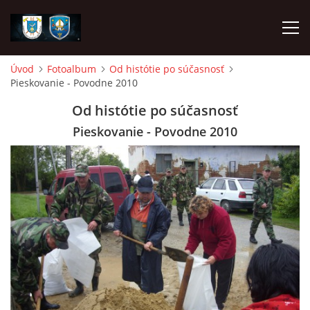
Úvod
Fotoalbum
Od histótie po súčasnosť
Pieskovanie - Povodne 2010
ÚVOD
Od histótie po súčasnosť
NAPÍSALI O NÁS
Pieskovanie - Povodne 2010
DHZ DYČKA
DHZM VRÁBLE
AKO SA STAŤ ČLENOM
FOTOALBUM