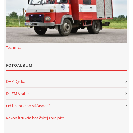
Technika
FOTOALBUM
DHZ Dyčka
DHZM Vráble
Od histótie po súčasnosť
Rekonštrukcia hasičskej zbrojnice