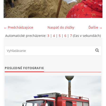
SPONZORI
MAPY
← Predchádzajúce
Naspäť do zložky
Ďalšie →
Automatické precházenie:
3
|
4
|
5
|
6
|
7
(čas v sekundách)
KONTAKTY
POSLEDNÉ FOTOGRAFIE
© 2026 eStránky.sk
|
Aktualizované 22. 7. 2026
|
Hore ↑