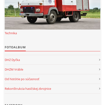
Technika
FOTOALBUM
DHZ Dyčka
DHZM Vráble
Od histótie po súčasnosť
Rekonštrukcia hasičskej zbrojnice