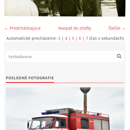
SPONZORI
← Predchádzajúce
Naspäť do zložky
Ďalšie →
MAPY
Automatické precházenie:
3
|
4
|
5
|
6
|
7
(čas v sekundách)
KONTAKTY
POSLEDNÉ FOTOGRAFIE
© 2026 eStránky.sk
|
Aktualizované 10. 8. 2026
|
Hore ↑