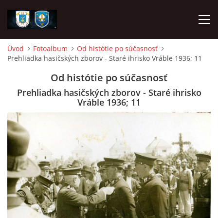
Úvod
Fotoalbum
Od histótie po súčasnosť
Prehliadka hasičských zborov - Staré ihrisko Vráble 1936; 11
ÚVOD
Od histótie po súčasnosť
NAPÍSALI O NÁS
Prehliadka hasičských zborov - Staré ihrisko
Vráble 1936; 11
DHZ DYČKA
DHZM VRÁBLE
AKO SA STAŤ ČLENOM
FOTOALBUM