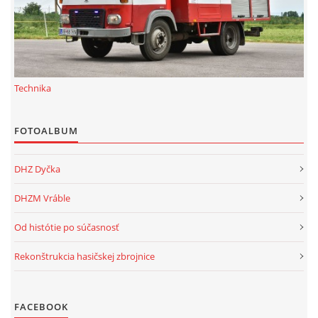
Technika
FOTOALBUM
DHZ Dyčka
DHZM Vráble
Od histótie po súčasnosť
Rekonštrukcia hasičskej zbrojnice
FACEBOOK