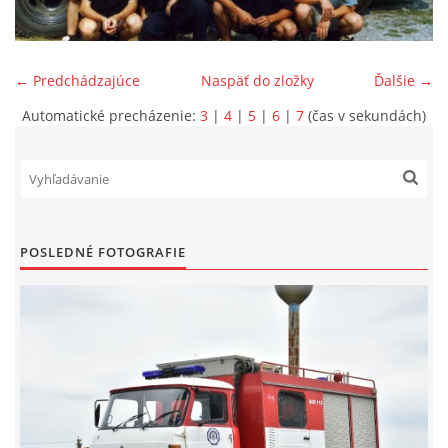
SPONZORI
← Predchádzajúce
Naspäť do zložky
Ďalšie →
MAPY
Automatické precházenie:
3
|
4
|
5
|
6
|
7
(čas v sekundách)
KONTAKTY
POSLEDNÉ FOTOGRAFIE
© 2026 eStránky.sk
|
Aktualizované 22. 7. 2026
|
Hore ↑