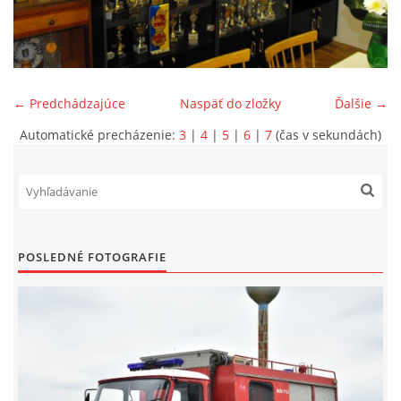
SPONZORI
MAPY
← Predchádzajúce
Naspäť do zložky
Ďalšie →
Automatické precházenie:
3
|
4
|
5
|
6
|
7
(čas v sekundách)
KONTAKTY
POSLEDNÉ FOTOGRAFIE
© 2026 eStránky.sk
|
Aktualizované 22. 7. 2026
|
Hore ↑