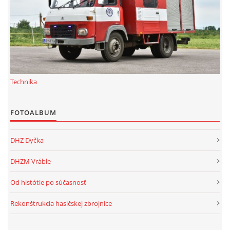
Technika
FOTOALBUM
DHZ Dyčka
DHZM Vráble
Od histótie po súčasnosť
Rekonštrukcia hasičskej zbrojnice