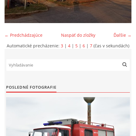
SPONZORI
MAPY
← Predchádzajúce
Naspäť do zložky
Ďalšie →
Automatické precházenie:
3
|
4
|
5
|
6
|
7
(čas v sekundách)
KONTAKTY
POSLEDNÉ FOTOGRAFIE
© 2026 eStránky.sk
|
Aktualizované 22. 7. 2026
|
Hore ↑