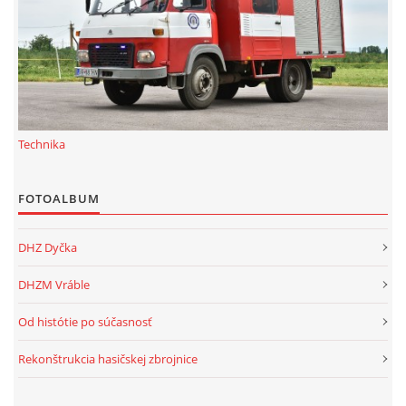
Technika
FOTOALBUM
DHZ Dyčka
DHZM Vráble
Od histótie po súčasnosť
Rekonštrukcia hasičskej zbrojnice