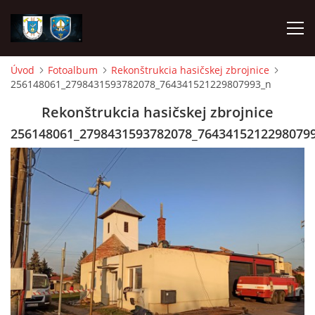
Úvod
Fotoalbum
Rekonštrukcia hasičskej zbrojnice
256148061_2798431593782078_764341521229807993_n
ÚVOD
Rekonštrukcia hasičskej zbrojnice
NAPÍSALI O NÁS
256148061_2798431593782078_7643415212298079
DHZ DYČKA
DHZM VRÁBLE
AKO SA STAŤ ČLENOM
FOTOALBUM