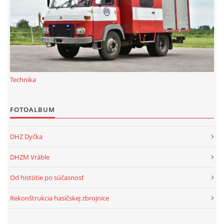
Technika
FOTOALBUM
DHZ Dyčka
DHZM Vráble
Od histótie po súčasnosť
Rekonštrukcia hasičskej zbrojnice