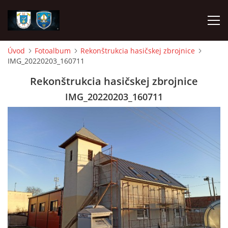
Úvod
Fotoalbum
Rekonštrukcia hasičskej zbrojnice
IMG_20220203_160711
ÚVOD
Rekonštrukcia hasičskej zbrojnice
NAPÍSALI O NÁS
IMG_20220203_160711
DHZ DYČKA
DHZM VRÁBLE
AKO SA STAŤ ČLENOM
FOTOALBUM