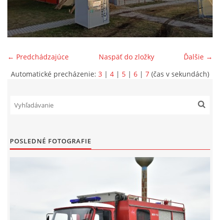
SPONZORI
MAPY
← Predchádzajúce
Naspäť do zložky
Ďalšie →
Automatické precházenie:
3
|
4
|
5
|
6
|
7
(čas v sekundách)
KONTAKTY
POSLEDNÉ FOTOGRAFIE
© 2026 eStránky.sk
|
Aktualizované 22. 7. 2026
|
Hore ↑