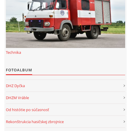
Technika
FOTOALBUM
DHZ Dyčka
DHZM Vráble
Od histótie po súčasnosť
Rekonštrukcia hasičskej zbrojnice