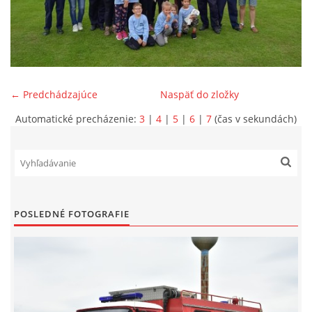
SPONZORI
MAPY
← Predchádzajúce
Naspäť do zložky
KONTAKTY
Automatické precházenie:
3
|
4
|
5
|
6
|
7
(čas v sekundách)
POSLEDNÉ FOTOGRAFIE
© 2026 eStránky.sk
|
Aktualizované 22. 7. 2026
|
Hore ↑