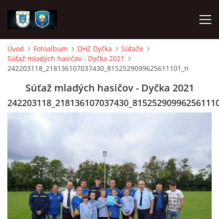
Úvod
Fotoalbum
DHZ Dyčka
Súťaže
Súťaž mladých hasičov - Dyčka 2021
ÚVOD
242203118_218136107037430_8152529099625611101_n
Súťaž mladých hasičov - Dyčka 2021
NAPÍSALI O NÁS
242203118_218136107037430_81525290996256111
DHZ DYČKA
DHZM VRÁBLE
AKO SA STAŤ ČLENOM
FOTOALBUM