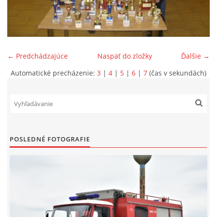
SPONZORI
MAPY
← Predchádzajúce
Naspäť do zložky
Ďalšie →
Automatické precházenie:
3
|
4
|
5
|
6
|
7
(čas v sekundách)
KONTAKTY
POSLEDNÉ FOTOGRAFIE
© 2026 eStránky.sk
|
Aktualizované 22. 7. 2026
|
Hore ↑