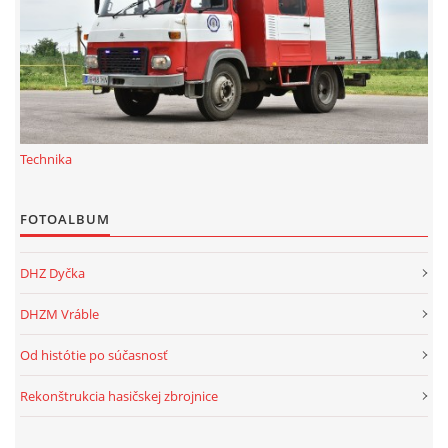
Technika
FOTOALBUM
DHZ Dyčka
DHZM Vráble
Od histótie po súčasnosť
Rekonštrukcia hasičskej zbrojnice