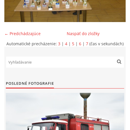
SPONZORI
MAPY
← Predchádzajúce
Naspäť do zložky
Automatické precházenie:
3
|
4
|
5
|
6
|
7
(čas v sekundách)
KONTAKTY
POSLEDNÉ FOTOGRAFIE
© 2026 eStránky.sk
|
Aktualizované 22. 7. 2026
|
Hore ↑