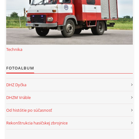
Technika
FOTOALBUM
DHZ Dyčka
DHZM Vráble
Od histótie po súčasnosť
Rekonštrukcia hasičskej zbrojnice