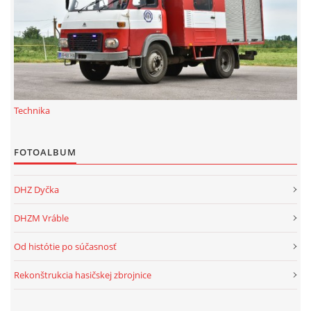
Technika
FOTOALBUM
DHZ Dyčka
DHZM Vráble
Od histótie po súčasnosť
Rekonštrukcia hasičskej zbrojnice