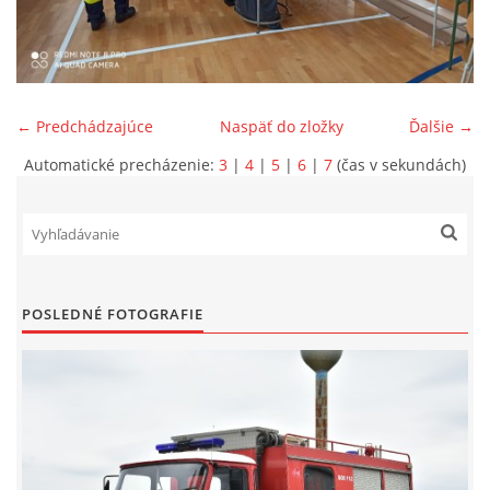
SPONZORI
MAPY
← Predchádzajúce
Naspäť do zložky
Ďalšie →
Automatické precházenie:
3
|
4
|
5
|
6
|
7
(čas v sekundách)
KONTAKTY
POSLEDNÉ FOTOGRAFIE
© 2026 eStránky.sk
|
Aktualizované 22. 7. 2026
|
Hore ↑