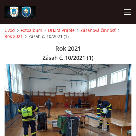
Úvod
Fotoalbum
DHZM Vráble
Zásahová činnosť
Rok 2021
Zásah č. 10/2021 (1)
ÚVOD
Rok 2021
NAPÍSALI O NÁS
Zásah č. 10/2021 (1)
DHZ DYČKA
DHZM VRÁBLE
AKO SA STAŤ ČLENOM
FOTOALBUM