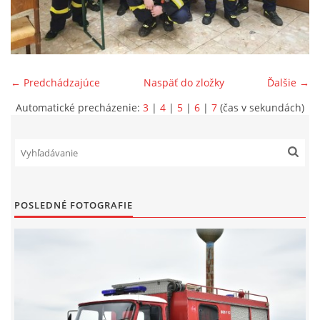
SPONZORI
MAPY
← Predchádzajúce
Naspäť do zložky
Ďalšie →
Automatické precházenie:
3
|
4
|
5
|
6
|
7
(čas v sekundách)
KONTAKTY
POSLEDNÉ FOTOGRAFIE
© 2026 eStránky.sk
|
Aktualizované 22. 7. 2026
|
Hore ↑