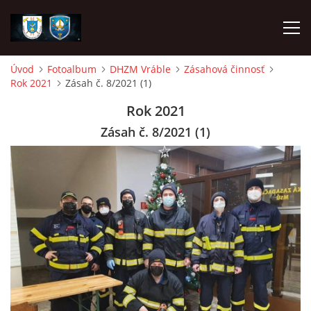
Úvod
Fotoalbum
DHZM Vráble
Zásahová činnosť
Rok 2021
Zásah č. 8/2021 (1)
ÚVOD
Rok 2021
NAPÍSALI O NÁS
Zásah č. 8/2021 (1)
DHZ DYČKA
DHZM VRÁBLE
AKO SA STAŤ ČLENOM
FOTOALBUM