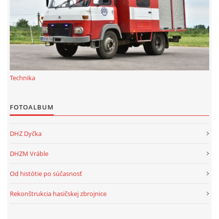
Technika
FOTOALBUM
DHZ Dyčka
DHZM Vráble
Od histótie po súčasnosť
Rekonštrukcia hasičskej zbrojnice