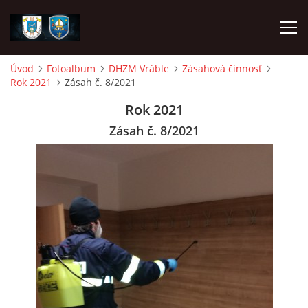
Úvod
Fotoalbum
DHZM Vráble
Zásahová činnosť
Rok 2021
Zásah č. 8/2021
ÚVOD
Rok 2021
NAPÍSALI O NÁS
Zásah č. 8/2021
DHZ DYČKA
DHZM VRÁBLE
AKO SA STAŤ ČLENOM
FOTOALBUM