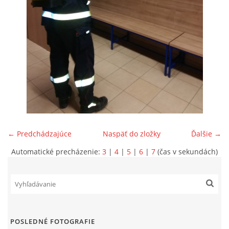
SPONZORI
MAPY
KONTAKTY
← Predchádzajúce
Naspäť do zložky
Ďalšie →
Automatické precházenie:
3
|
4
|
5
|
6
|
7
(čas v sekundách)
POSLEDNÉ FOTOGRAFIE
© 2026 eStránky.sk
|
Aktualizované 22. 7. 2026
|
Hore ↑