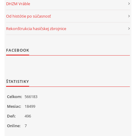
DHZM Vráble
Od histótie po súčasnosť
Rekonštrukcia hasičskej zbrojnice
FACEBOOK
ŠTATISTIKY
Celkom:
566183
Mesiac:
18499
Deň:
496
Online:
7